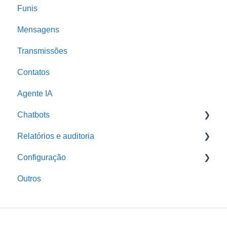
Funis
Métricas Hibot
Mensagens
Painel de controle
Transmissões
Gráficos de funil
Contatos
Agente IA
Chatbots
Relatórios e auditoria
Enquentes
Configuração
Auditoria
Outros
Campanhas
Canais
Clientes