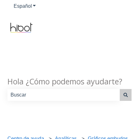
Español
Traducciones de Mostrar submenú de
Hola ¿Cómo podemos ayudarte?
No hay sugerencias porque el campo de búsqueda está
Centro de ayuda
Analíticas
Gráficos embudos