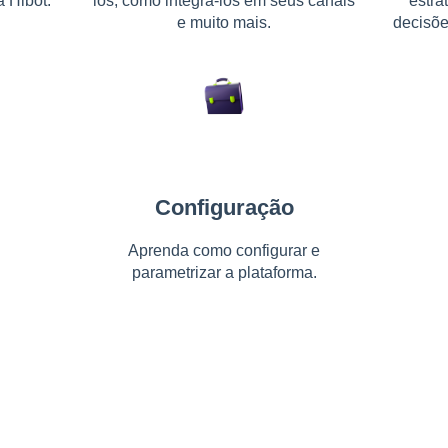
 Hibot.
los, como integrá-los em seus canais
estra
e muito mais.
decisõe
Configuração
Aprenda como configurar e
parametrizar a plataforma.