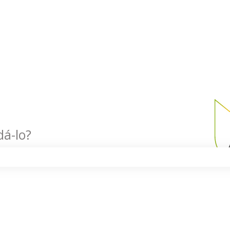
á-lo?
e pesquisa está em branco.