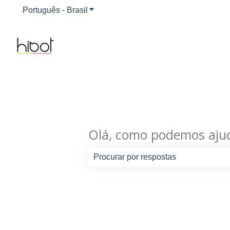
Português - Brasil
Mostrar submenu para traduções
Olá, como podemos ajud
Não há sugestões porque o campo d